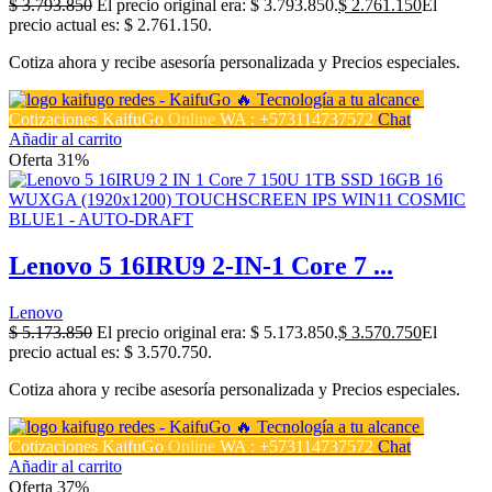
$
3.793.850
El precio original era: $ 3.793.850.
$
2.761.150
El
precio actual es: $ 2.761.150.
Cotiza ahora y recibe asesoría personalizada y Precios especiales.
Cotizaciones KaifuGo
Online
WA : +573114737572
Chat
Añadir al carrito
Oferta 31%
Lenovo 5 16IRU9 2-IN-1 Core 7 ...
Lenovo
$
5.173.850
El precio original era: $ 5.173.850.
$
3.570.750
El
precio actual es: $ 3.570.750.
Cotiza ahora y recibe asesoría personalizada y Precios especiales.
Cotizaciones KaifuGo
Online
WA : +573114737572
Chat
Añadir al carrito
Oferta 37%