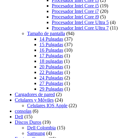
Procesador Intel Core i3
(2)
Procesador Intel Core i5
(19)
Procesador Intel Core i7
(20)
Procesador Intel Core i9
(5)
Procesador Intel Core Ultra 5
(4)
Procesador Intel Core Ultra 7
(11)
Tamaño de pantalla
(94)
14 Pulgadas
(37)
15 Pulgadas
(37)
16 Pulgadas
(10)
17 Pulgadas
(1)
18 pulgadas
(1)
20 Pulgadas
(1)
22 Pulgadas
(1)
24 Pulgadas
(2)
27 Pulgadas
(1)
29 Pulgadas
(1)
Cargadores de pared
(2)
Celulares y Móviles
(24)
Celulares IOS Apple
(22)
consolas
(6)
Dell
(15)
Discos Duros
(19)
Dell Colombia
(15)
Samsung
(4)