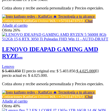
Cotiza ahora y recibe asesoría personalizada y Precios especiales.
Cotizaciones KaifuGo
Online
WA : +573114737572
Chat
Añadir al carrito
Oferta 26%
LENOVO IDEAPAD GAMING AMD
RYZE...
Lenovo
$
5.403.850
El precio original era: $ 5.403.850.
$
4.025.000
El
precio actual es: $ 4.025.000.
Cotiza ahora y recibe asesoría personalizada y Precios especiales.
Cotizaciones KaifuGo
Online
WA : +573114737572
Chat
Añadir al carrito
Oferta 40%