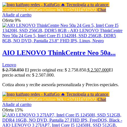
Cotizaciones KaifuGo
Online
WA : +573114737572
Chat
Añadir al carrito
Oferta 9%
AIO LENOVO ThinkCentre Neo 50a...
Lenovo
$
2.758.850
El precio original era: $ 2.758.850.
$
2.507.000
El
precio actual es: $ 2.507.000.
Cotiza ahora y recibe asesoría personalizada y Precios especiales.
Cotizaciones KaifuGo
Online
WA : +573114737572
Chat
Añadir al carrito
Oferta 15%