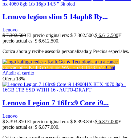
Lenovo legion slim 5 14aph8 Ry...
Lenovo
$
7.302.500
El precio original era: $ 7.302.500.
$
6.612.500
El
precio actual es: $ 6.612.500.
Cotiza ahora y recibe asesoría personalizada y Precios especiales.
Cotizaciones KaifuGo
Online
WA : +573114737572
Chat
Añadir al carrito
Oferta 18%
Lenovo Legion 7 16Irx9 Core i9...
Lenovo
$
8.393.850
El precio original era: $ 8.393.850.
$
6.877.000
El
precio actual es: $ 6.877.000.
Cotiza ahora y recibe asesoría personalizada y Precios especiales.