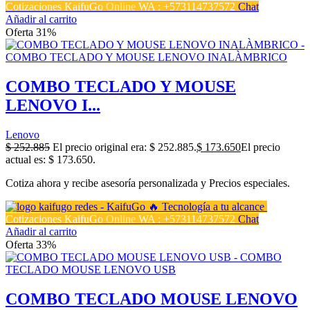
Cotizaciones KaifuGo
Online
WA : +573114737572
Chat
Añadir al carrito
Oferta 31%
COMBO TECLADO Y MOUSE
LENOVO I...
Lenovo
$
252.885
El precio original era: $ 252.885.
$
173.650
El precio
actual es: $ 173.650.
Cotiza ahora y recibe asesoría personalizada y Precios especiales.
Cotizaciones KaifuGo
Online
WA : +573114737572
Chat
Añadir al carrito
Oferta 33%
COMBO TECLADO MOUSE LENOVO