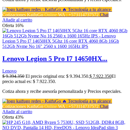
Cotizaciones KaifuGo
Online
WA : +573114737572
Chat
Añadir al carrito
Oferta 16%
Lenovo Legion 5 Pro I7 14650HX...
Lenovo
$
9.394.350
El precio original era: $ 9.394.350.
$
7.922.350
El
precio actual es: $ 7.922.350.
Cotiza ahora y recibe asesoría personalizada y Precios especiales.
Cotizaciones KaifuGo
Online
WA : +573114737572
Chat
Añadir al carrito
Oferta 43%