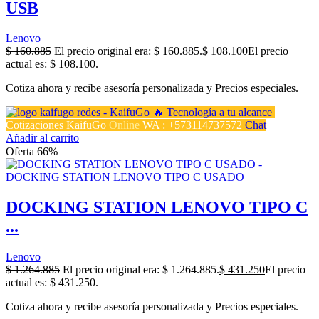
USB
Lenovo
$
160.885
El precio original era: $ 160.885.
$
108.100
El precio
actual es: $ 108.100.
Cotiza ahora y recibe asesoría personalizada y Precios especiales.
Cotizaciones KaifuGo
Online
WA : +573114737572
Chat
Añadir al carrito
Oferta 66%
DOCKING STATION LENOVO TIPO C
...
Lenovo
$
1.264.885
El precio original era: $ 1.264.885.
$
431.250
El precio
actual es: $ 431.250.
Cotiza ahora y recibe asesoría personalizada y Precios especiales.