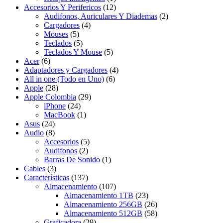
Accesorios Y Perifericos
(12)
Audifonos, Auriculares Y Diademas
(2)
Cargadores
(4)
Mouses
(5)
Teclados
(5)
Teclados Y Mouse
(5)
Acer
(6)
Adaptadores y Cargadores
(4)
All in one (Todo en Uno)
(6)
Apple
(28)
Apple Colombia
(29)
iPhone
(24)
MacBook
(1)
Asus
(24)
Audio
(8)
Accesorios
(5)
Audifonos
(2)
Barras De Sonido
(1)
Cables
(3)
Características
(137)
Almacenamiento
(107)
Almacenamiento 1TB
(23)
Almacenamiento 256GB
(26)
Almacenamiento 512GB
(58)
Graficadora
(29)