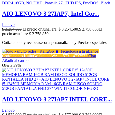
AIO LENOVO 3 27IAP7, Intel Cor...
Lenovo
$
3.254.500
El precio original era: $ 3.254.500.
$
2.758.850
El
precio actual es: $ 2.758.850.
Cotiza ahora y recibe asesoría personalizada y Precios especiales.
Cotizaciones KaifuGo
Online
WA : +573114737572
Chat
Añadir al carrito
Oferta 39%
AIO LENOVO 3 27IAP7 INTEL CORE...
Lenovo
$
4.577.000
El precio original era: $ 4.577.000.
$
2.783.000
El