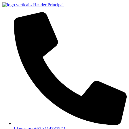
Llamanos: +57 3114737572