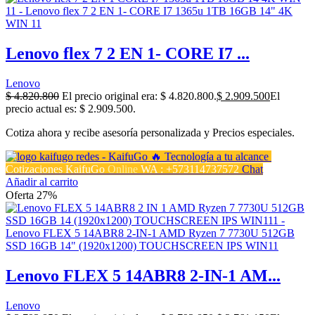
Lenovo flex 7 2 EN 1- CORE I7 ...
Lenovo
$
4.820.800
El precio original era: $ 4.820.800.
$
2.909.500
El
precio actual es: $ 2.909.500.
Cotiza ahora y recibe asesoría personalizada y Precios especiales.
Cotizaciones KaifuGo
Online
WA : +573114737572
Chat
Añadir al carrito
Oferta 27%
Lenovo FLEX 5 14ABR8 2-IN-1 AM...
Lenovo