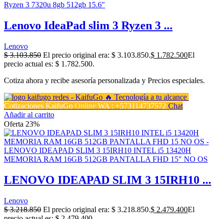
Lenovo IdeaPad slim 3 Ryzen 3 ...
Lenovo
$
3.103.850
El precio original era: $ 3.103.850.
$
1.782.500
El
precio actual es: $ 1.782.500.
Cotiza ahora y recibe asesoría personalizada y Precios especiales.
Cotizaciones KaifuGo
Online
WA : +573114737572
Chat
Añadir al carrito
Oferta 23%
LENOVO IDEAPAD SLIM 3 15IRH10 ...
Lenovo
$
3.218.850
El precio original era: $ 3.218.850.
$
2.479.400
El
precio actual es: $ 2.479.400.