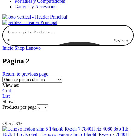
Portátiles y Computadores
Gadgets y Accesorios
Search
Inicio
Shop
Lenovo
Página 2
Return to previous page
View as:
Grid
List
Show
Products per page
Oferta 9%