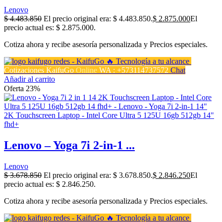
Lenovo
$
4.483.850
El precio original era: $ 4.483.850.
$
2.875.000
El
precio actual es: $ 2.875.000.
Cotiza ahora y recibe asesoría personalizada y Precios especiales.
Cotizaciones KaifuGo
Online
WA : +573114737572
Chat
Añadir al carrito
Oferta 23%
Lenovo – Yoga 7i 2-in-1 ...
Lenovo
$
3.678.850
El precio original era: $ 3.678.850.
$
2.846.250
El
precio actual es: $ 2.846.250.
Cotiza ahora y recibe asesoría personalizada y Precios especiales.