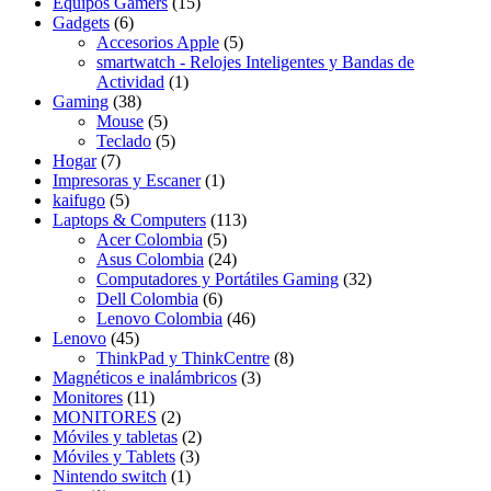
Equipos Gamers
(15)
Gadgets
(6)
Accesorios Apple
(5)
smartwatch - Relojes Inteligentes y Bandas de
Actividad
(1)
Gaming
(38)
Mouse
(5)
Teclado
(5)
Hogar
(7)
Impresoras y Escaner
(1)
kaifugo
(5)
Laptops & Computers
(113)
Acer Colombia
(5)
Asus Colombia
(24)
Computadores y Portátiles Gaming
(32)
Dell Colombia
(6)
Lenovo Colombia
(46)
Lenovo
(45)
ThinkPad y ThinkCentre
(8)
Magnéticos e inalámbricos
(3)
Monitores
(11)
MONITORES
(2)
Móviles y tabletas
(2)
Móviles y Tablets
(3)
Nintendo switch
(1)