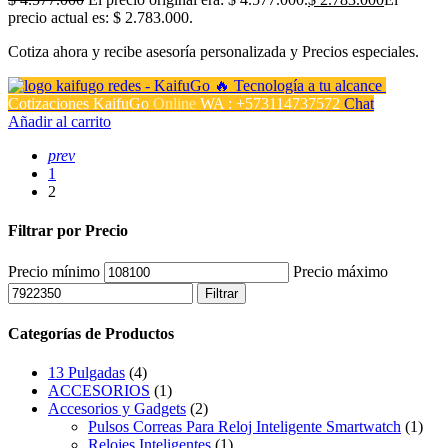
precio actual es: $ 2.783.000.
Cotiza ahora y recibe asesoría personalizada y Precios especiales.
Cotizaciones KaifuGo
Online
WA : +573114737572
Chat
Añadir al carrito
prev
1
2
Filtrar por Precio
Precio mínimo
Precio máximo
Filtrar
Categorías de Productos
13 Pulgadas
(4)
ACCESORIOS
(1)
Accesorios y Gadgets
(2)
Pulsos Correas Para Reloj Inteligente Smartwatch
(1)
Relojes Inteligentes
(1)