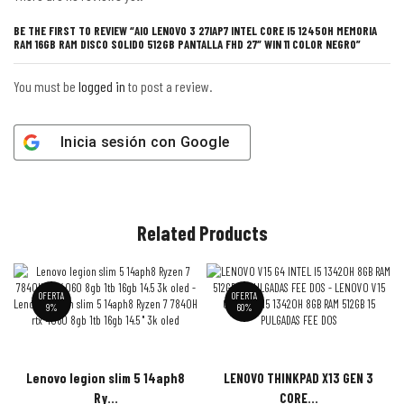
BE THE FIRST TO REVIEW “AIO LENOVO 3 27IAP7 INTEL CORE I5 12450H MEMORIA
RAM 16GB RAM DISCO SOLIDO 512GB PANTALLA FHD 27″ WIN 11 COLOR NEGRO”
You must be
logged in
to post a review.
Inicia sesión con
Google
Related Products
OFERTA
OFERTA
9%
60%
Lenovo legion slim 5 14aph8
LENOVO THINKPAD X13 GEN 3
Ry...
CORE...