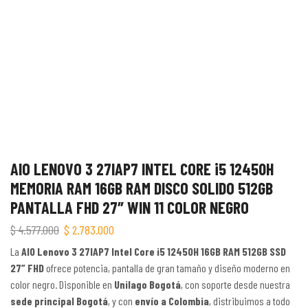
AIO LENOVO 3 27IAP7 INTEL CORE i5 12450H
MEMORIA RAM 16GB RAM DISCO SOLIDO 512GB
PANTALLA FHD 27″ WIN 11 COLOR NEGRO
$
4.577.000
$
2.783.000
La
AIO Lenovo 3 27IAP7 Intel Core i5 12450H 16GB RAM 512GB SSD
27” FHD
ofrece potencia, pantalla de gran tamaño y diseño moderno en
color negro. Disponible en
Unilago Bogotá
, con soporte desde nuestra
sede principal Bogotá
, y con
envío a Colombia
, distribuimos a todo