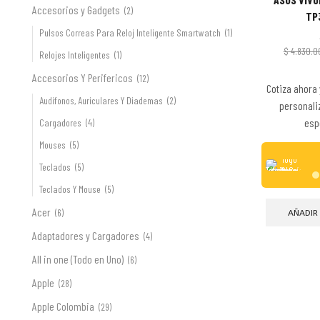
Accesorios y Gadgets
(2)
TP
Pulsos Correas Para Reloj Inteligente Smartwatch
(1)
$
4.830.0
Relojes Inteligentes
(1)
Accesorios Y Perifericos
(12)
Cotiza ahora 
Audifonos, Auriculares Y Diademas
(2)
personali
esp
Cargadores
(4)
Mouses
(5)
Teclados
(5)
Teclados Y Mouse
(5)
Acer
(6)
AÑADIR
Adaptadores y Cargadores
(4)
All in one (Todo en Uno)
(6)
Apple
(28)
Apple Colombia
(29)