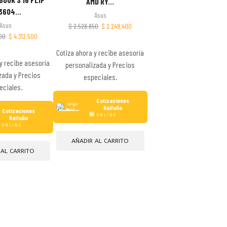
AMD RY...
3604...
Asus
Asus
$
2.528.850
$
2.249.400
00
$
4.312.500
Cotiza ahora y recibe asesoría
y recibe asesoría
personalizada y Precios
zada y Precios
especiales.
eciales.
Cotizaciones
KaifuGo
Cotizaciones
ONLINE
KaifuGo
ONLINE
AÑADIR AL CARRITO
 AL CARRITO