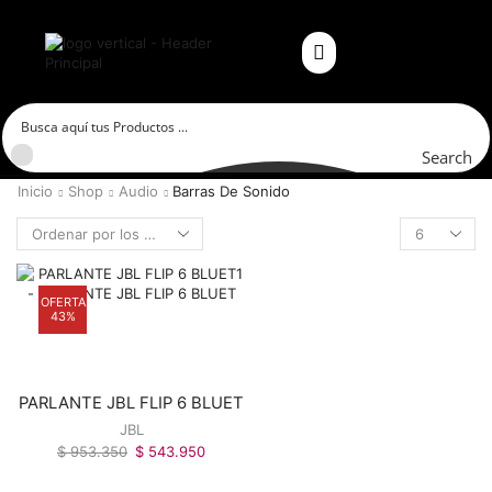
Search
Inicio
Shop
Audio
Barras De Sonido
OFERTA
43%
PARLANTE JBL FLIP 6 BLUET
JBL
$
953.350
$
543.950