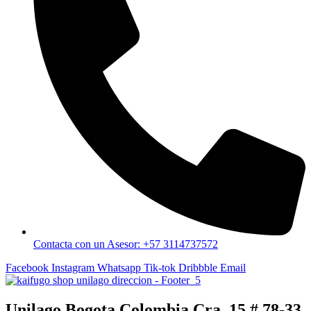
Contacta con un Asesor: +57 3114737572
Facebook
Instagram
Whatsapp
Tik-tok
Dribbble
Email
Unilago Bogota Colombia Cra. 15 # 78-33