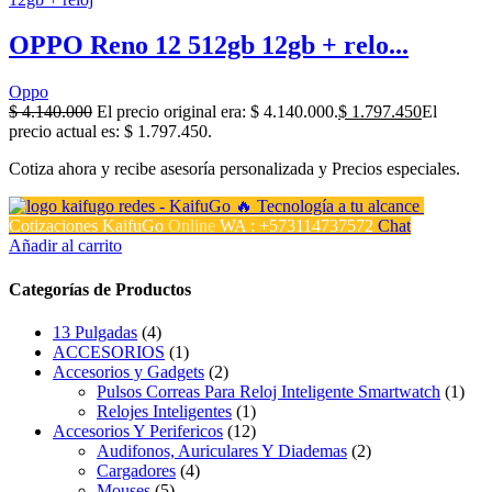
OPPO Reno 12 512gb 12gb + relo...
Oppo
$
4.140.000
El precio original era: $ 4.140.000.
$
1.797.450
El
precio actual es: $ 1.797.450.
Cotiza ahora y recibe asesoría personalizada y Precios especiales.
Cotizaciones KaifuGo
Online
WA : +573114737572
Chat
Añadir al carrito
Categorías de Productos
13 Pulgadas
(4)
ACCESORIOS
(1)
Accesorios y Gadgets
(2)
Pulsos Correas Para Reloj Inteligente Smartwatch
(1)
Relojes Inteligentes
(1)
Accesorios Y Perifericos
(12)
Audifonos, Auriculares Y Diademas
(2)
Cargadores
(4)
Mouses
(5)