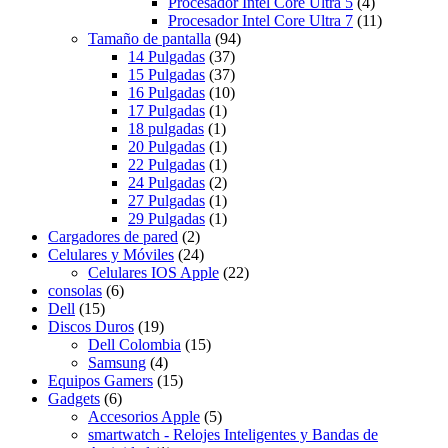
Procesador Intel Core Ultra 5
(4)
Procesador Intel Core Ultra 7
(11)
Tamaño de pantalla
(94)
14 Pulgadas
(37)
15 Pulgadas
(37)
16 Pulgadas
(10)
17 Pulgadas
(1)
18 pulgadas
(1)
20 Pulgadas
(1)
22 Pulgadas
(1)
24 Pulgadas
(2)
27 Pulgadas
(1)
29 Pulgadas
(1)
Cargadores de pared
(2)
Celulares y Móviles
(24)
Celulares IOS Apple
(22)
consolas
(6)
Dell
(15)
Discos Duros
(19)
Dell Colombia
(15)
Samsung
(4)
Equipos Gamers
(15)
Gadgets
(6)
Accesorios Apple
(5)
smartwatch - Relojes Inteligentes y Bandas de