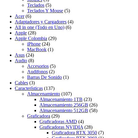
Teclados
(5)
Teclados Y Mouse
(5)
Acer
(6)
Adaptadores y Cargadores
(4)
All in one (Todo en Uno)
(6)
Apple
(28)
Apple Colombia
(29)
iPhone
(24)
MacBook
(1)
Asus
(24)
Audio
(8)
Accesorios
(5)
Audifonos
(2)
Barras De Sonido
(1)
Cables
(3)
Características
(137)
Almacenamiento
(107)
Almacenamiento 1TB
(23)
Almacenamiento 256GB
(26)
Almacenamiento 512GB
(58)
Graficadora
(29)
Graficadoras AMD
(4)
Graficadoras NVIDIA
(28)
Graficadora RTX 3050
(7)