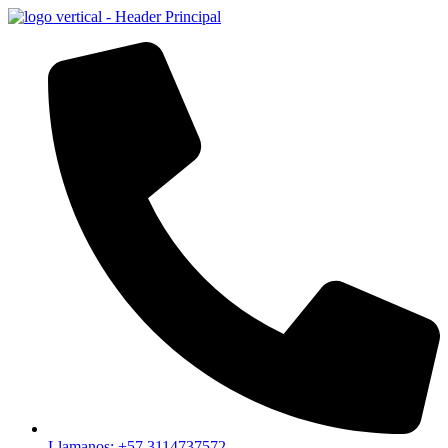
Llamanos: +57 3114737572