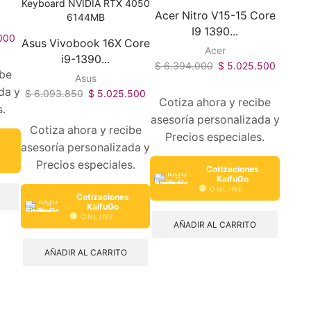
Acer Nitro V15-15 Core
I9 1390...
000
Asus Vivobook 16X Core
Acer
i9-1390...
$
6.394.000
$
5.025.500
ibe
Asus
da y
$
6.093.850
$
5.025.500
Cotiza ahora y recibe
s.
asesoría personalizada y
Cotiza ahora y recibe
Precios especiales.
asesoría personalizada y
Precios especiales.
Cotizaciones
KaifuGo
ONLINE
Cotizaciones
KaifuGo
ONLINE
AÑADIR AL CARRITO
AÑADIR AL CARRITO