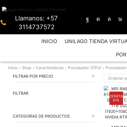
Llamanos: +57
3114737572
INICIO
UNILAGO TIENDA VIRTU
POR
Inicio
Shop
Características
Procesador (CPU)
Procesador 
FILTRAR POR PRECIO
FILTRAR
OFERTA
51%
CATEGORÍAS DE PRODUCTOS