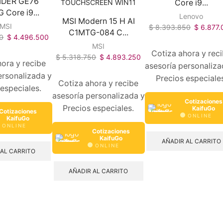
IDER GE76
Core i9...
Core i9...
Lenovo
MSI Modern 15 H AI
MSI
$
8.393.850
$
6.877.
C1MTG-084 C...
0
$
4.496.500
MSI
Cotiza ahora y rec
$
5.318.750
$
4.893.250
ora y recibe
asesoría personaliza
ersonalizada y
Precios especiale
Cotiza ahora y recibe
 especiales.
asesoría personalizada y
Cotizaciones
Precios especiales.
KaifuGo
Cotizaciones
ONLINE
KaifuGo
ONLINE
Cotizaciones
KaifuGo
AÑADIR AL CARRITO
ONLINE
 AL CARRITO
AÑADIR AL CARRITO