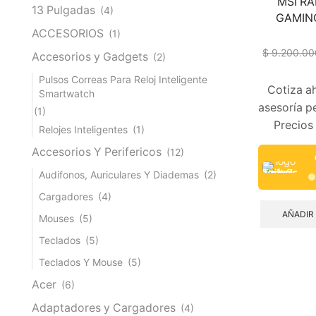
MSI RA
13 Pulgadas
(4)
GAMING 
ACCESORIOS
(1)
$
9.200.00
Accesorios y Gadgets
(2)
Pulsos Correas Para Reloj Inteligente
Cotiza ah
Smartwatch
asesoría p
(1)
Precios
Relojes Inteligentes
(1)
Accesorios Y Perifericos
(12)
Audifonos, Auriculares Y Diademas
(2)
Cargadores
(4)
AÑADIR
Mouses
(5)
Teclados
(5)
Teclados Y Mouse
(5)
Acer
(6)
Adaptadores y Cargadores
(4)