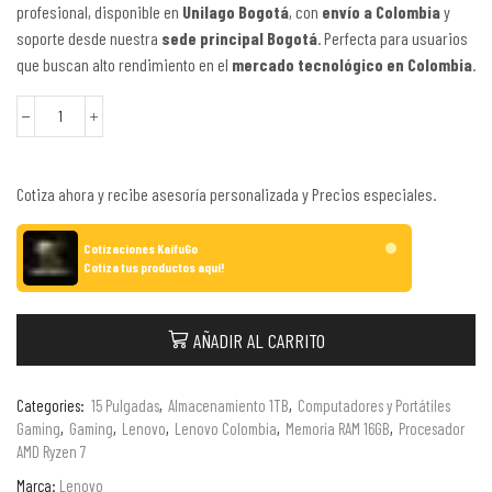
profesional, disponible en
Unilago Bogotá
, con
envío a Colombia
y
soporte desde nuestra
sede principal Bogotá
. Perfecta para usuarios
que buscan alto rendimiento en el
mercado tecnológico en Colombia
.
Cotiza ahora y recibe asesoría personalizada y Precios especiales.
Cotizaciones KaifuGo
Cotiza tus productos aquí!
AÑADIR AL CARRITO
Categories:
15 Pulgadas
,
Almacenamiento 1TB
,
Computadores y Portátiles
Gaming
,
Gaming
,
Lenovo
,
Lenovo Colombia
,
Memoria RAM 16GB
,
Procesador
AMD Ryzen 7
Marca:
Lenovo