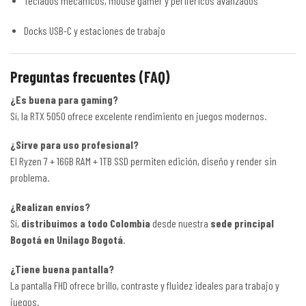
Teclados mecánicos, mouse gamer y periféricos avanzados
Docks USB-C y estaciones de trabajo
Preguntas frecuentes (FAQ)
¿Es buena para gaming?
Sí, la RTX 5050 ofrece excelente rendimiento en juegos modernos.
¿Sirve para uso profesional?
El Ryzen 7 + 16GB RAM + 1TB SSD permiten edición, diseño y render sin
problema.
¿Realizan envíos?
Sí,
distribuimos a todo Colombia
desde nuestra
sede principal
Bogotá en Unilago Bogotá
.
¿Tiene buena pantalla?
La pantalla FHD ofrece brillo, contraste y fluidez ideales para trabajo y
juegos.