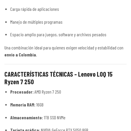
Carga rápida de aplicaciones
Manejo de múltiples programas
Espacio amplio para juegos, software y archivos pesados
Una combinación ideal para quienes exigen velocidad y estabilidad con
envío a Colombia
.
CARACTERÍSTICAS TÉCNICAS – Lenovo LOQ 15
Ryzen 7 250
Procesador:
AMD Ryzen 7 250
Memoria RAM:
16GB
Almacenamiento:
1TB SSD NVMe
Tarjeta gráfica:
NVIDIA GeForce RTX 5050 8GB