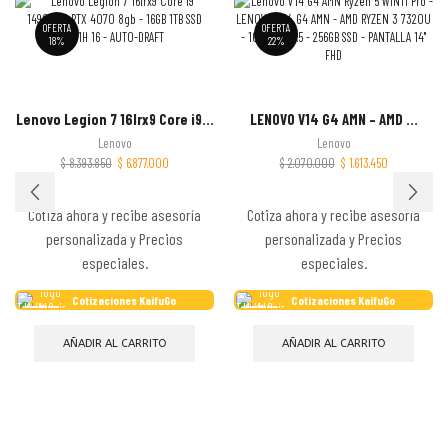
OFERTA
OFERTA
18%
22%
Lenovo Legion 7 16Irx9 Core i9...
LENOVO V14 G4 AMN – AMD ...
Lenovo
Lenovo
$
8.393.850
$
6.877.000
$
2.070.000
$
1.613.450
Cotiza ahora y recibe asesoría
Cotiza ahora y recibe asesoría
personalizada y Precios
personalizada y Precios
especiales.
especiales.
Cotizaciones KaifuGo
Cotizaciones KaifuGo
AÑADIR AL CARRITO
AÑADIR AL CARRITO