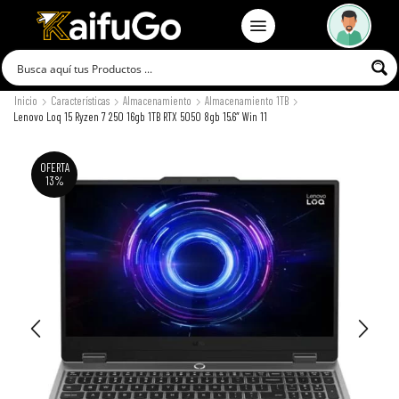
Inicio
Características
Almacenamiento
Almacenamiento 1TB
Lenovo Loq 15 Ryzen 7 250 16gb 1TB RTX 5050 8gb 15.6″ Win 11
OFERTA
13%