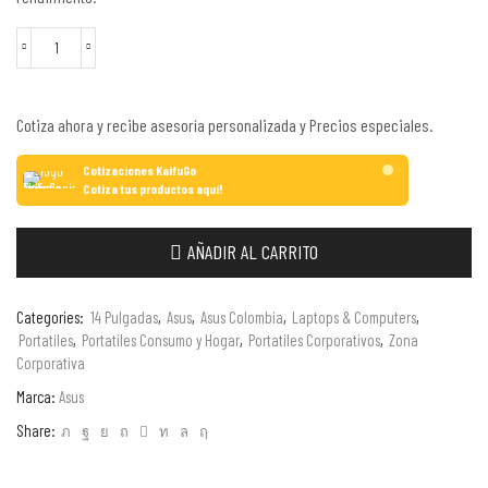
Cotiza ahora y recibe asesoría personalizada y Precios especiales.
Cotizaciones KaifuGo
Cotiza tus productos aquí!
AÑADIR AL CARRITO
Categories:
14 Pulgadas
,
Asus
,
Asus Colombia
,
Laptops & Computers
,
Portatiles
,
Portatiles Consumo y Hogar
,
Portatiles Corporativos
,
Zona
Corporativa
Marca:
Asus
Share: