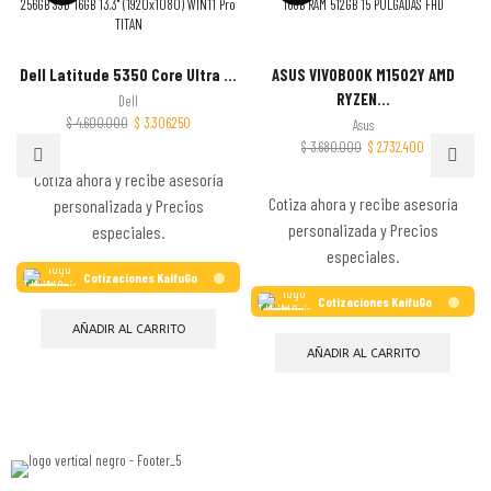
Dell Latitude 5350 Core Ultra ...
ASUS VIVOBOOK M1502Y AMD
RYZEN...
Dell
$
4.600.000
$
3.306.250
Asus
$
3.680.000
$
2.732.400
Cotiza ahora y recibe asesoría
Cotiza ahora y recibe asesoría
personalizada y Precios
personalizada y Precios
especiales.
especiales.
Cotizaciones KaifuGo
Cotizaciones KaifuGo
AÑADIR AL CARRITO
AÑADIR AL CARRITO