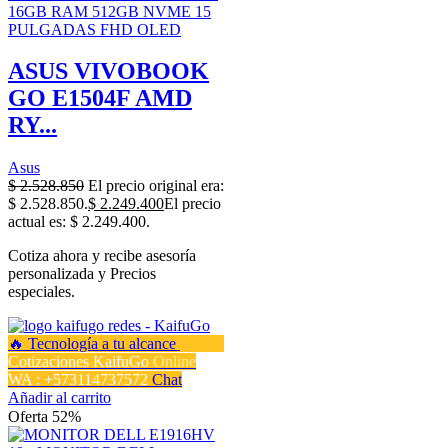
ASUS VIVOBOOK
GO E1504F AMD
RY...
Asus
$
2.528.850
El precio original era:
$ 2.528.850.
$
2.249.400
El precio
actual es: $ 2.249.400.
Cotiza ahora y recibe asesoría
personalizada y Precios
especiales.
Cotizaciones KaifuGo
Online
WA : +573114737572
Chat
Añadir al carrito
Oferta 52%