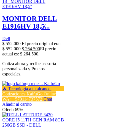
MONITOR DELL
E1916HV 18,5̸...
Dell
$
552.000
El precio original era:
$ 552.000.
$
264.500
El precio
actual es: $ 264.500.
Cotiza ahora y recibe asesoría
personalizada y Precios
especiales.
Cotizaciones KaifuGo
Online
WA : +573114737572
Chat
Añadir al carrito
Oferta 69%