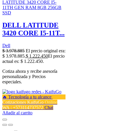
DELL LATITUDE
3420 CORE I5-11T...
Dell
$
3.978.885
El precio original era:
$ 3.978.885.
$
1.222.450
El precio
actual es: $ 1.222.450.
Cotiza ahora y recibe asesoría
personalizada y Precios
especiales.
Cotizaciones KaifuGo
Online
WA : +573114737572
Chat
Añadir al carrito