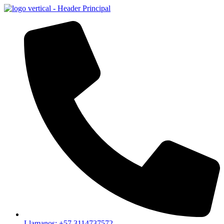
Llamanos: +57 3114737572