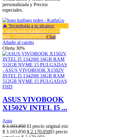
personalizada y Precios
especiales.
Cotizaciones KaifuGo
Online
WA : +573114737572
Chat
Añadir al carrito
Oferta 30%
ASUS VIVOBOOK
X1502V INTEL I5 ...
Asus
$
3.103.850
El precio original era:
$ 3.103.850.
$
2.170.050
El precio