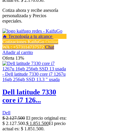
actual es: $ 2.170.050.
Cotiza ahora y recibe asesoría
personalizada y Precios
especiales.
Cotizaciones KaifuGo
Online
WA : +573114737572
Chat
Añadir al carrito
Oferta 13%
Dell latitude 7330
core i7 126...
Dell
$
2.127.500
El precio original era:
$ 2.127.500.
$
1.851.500
El precio
actual es: $ 1.851.500.