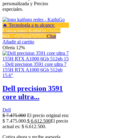
personalizada y Precios
especiales.
Cotizaciones KaifuGo
Online
WA : +573114737572
Chat
Añadir al carrito
Oferta 12%
Dell precision 3591
core ultra...
Dell
$
7.475.000
El precio original era:
$ 7.475.000.
$
6.612.500
El precio
actual es: $ 6.612.500.
Cotiza ahora y recibe asesoría