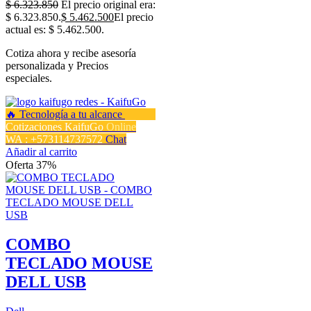
$
6.323.850
El precio original era:
$ 6.323.850.
$
5.462.500
El precio
actual es: $ 5.462.500.
Cotiza ahora y recibe asesoría
personalizada y Precios
especiales.
Cotizaciones KaifuGo
Online
WA : +573114737572
Chat
Añadir al carrito
Oferta 37%
COMBO
TECLADO MOUSE
DELL USB