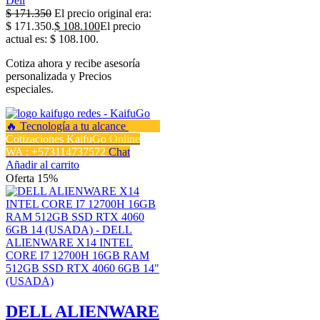
Dell
$
171.350
El precio original era:
$ 171.350.
$
108.100
El precio
actual es: $ 108.100.
Cotiza ahora y recibe asesoría
personalizada y Precios
especiales.
Cotizaciones KaifuGo
Online
WA : +573114737572
Chat
Añadir al carrito
Oferta 15%
DELL ALIENWARE