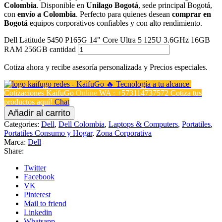
Colombia
. Disponible en
Unilago Bogotá
, sede principal Bogotá,
con
envío a Colombia
. Perfecto para quienes desean
comprar en
Bogotá
equipos corporativos confiables y con alto rendimiento.
Dell Latitude 5450 P165G 14" Core Ultra 5 125U 3.6GHz 16GB
RAM 256GB cantidad
Cotiza ahora y recibe asesoría personalizada y Precios especiales.
Cotizaciones KaifuGo
Online
WA : +573114737572
Cotiza tus
productos aquí!
Chat
Añadir al carrito
Categories:
Dell
,
Dell Colombia
,
Laptops & Computers
,
Portatiles
,
Portatiles Consumo y Hogar
,
Zona Corporativa
Marca:
Dell
Share:
Twitter
Facebook
VK
Pinterest
Mail to friend
Linkedin
Whatsapp