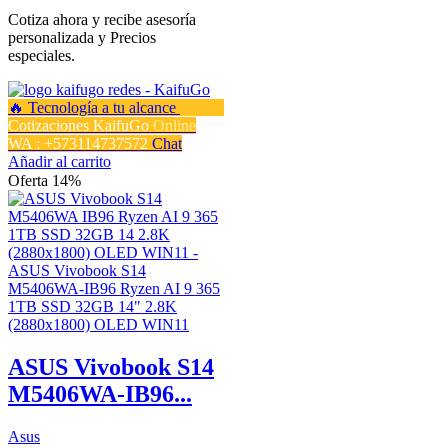
Cotiza ahora y recibe asesoría
personalizada y Precios
especiales.
Cotizaciones KaifuGo
Online
WA : +573114737572
Chat
Añadir al carrito
Oferta 14%
ASUS Vivobook S14
M5406WA-IB96...
Asus