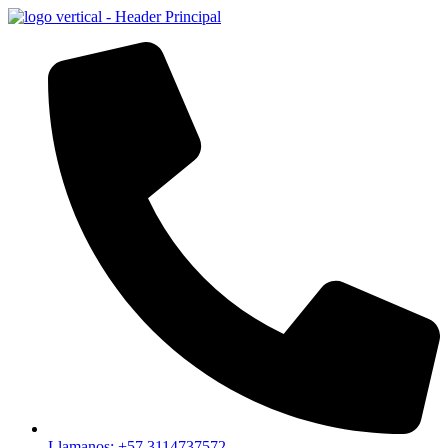
Llamanos: +57 3114737572