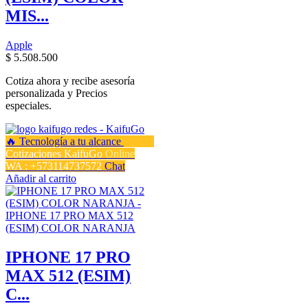
MIS...
Apple
$
5.508.500
Cotiza ahora y recibe asesoría
personalizada y Precios
especiales.
Cotizaciones KaifuGo
Online
WA : +573114737572
Chat
Añadir al carrito
IPHONE 17 PRO
MAX 512 (ESIM)
C...