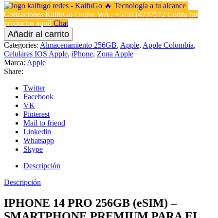
Cotizaciones KaifuGo
Online
WA : +573114737572
Cotiza tus
productos aquí!
Chat
Añadir al carrito
Categories:
Almacenamiento 256GB
,
Apple
,
Apple Colombia
,
Celulares IOS Apple
,
iPhone
,
Zona Apple
Marca:
Apple
Share:
Twitter
Facebook
VK
Pinterest
Mail to friend
Linkedin
Whatsapp
Skype
Descripción
Descripción
IPHONE 14 PRO 256GB (eSIM) –
SMARTPHONE PREMIUM PARA EL