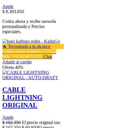
Apple
$
8.393.850
Cotiza ahora y recibe asesoría
personalizada y Precios
especiales.
Cotizaciones KaifuGo
Online
WA : +573114737572
Chat
Añadir al carrito
Oferta 40%
CABLE
LIGHTNING
ORIGINAL
Apple
$
102.350
El precio original era:
$ 102.350.
$
60.950
El precio