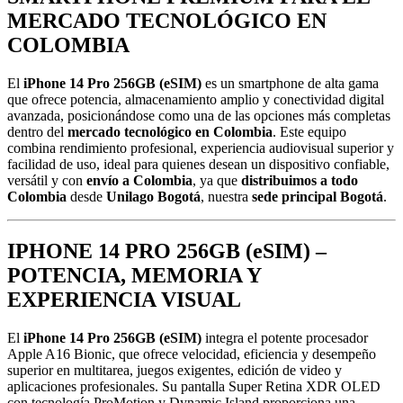
MERCADO TECNOLÓGICO EN
COLOMBIA
El
iPhone 14 Pro 256GB (eSIM)
es un smartphone de alta gama
que ofrece potencia, almacenamiento amplio y conectividad digital
avanzada, posicionándose como una de las opciones más completas
dentro del
mercado tecnológico en Colombia
. Este equipo
combina rendimiento profesional, experiencia audiovisual superior y
facilidad de uso, ideal para quienes desean un dispositivo confiable,
versátil y con
envío a Colombia
, ya que
distribuimos a todo
Colombia
desde
Unilago Bogotá
, nuestra
sede principal Bogotá
.
IPHONE 14 PRO 256GB (eSIM) –
POTENCIA, MEMORIA Y
EXPERIENCIA VISUAL
El
iPhone 14 Pro 256GB (eSIM)
integra el potente procesador
Apple A16 Bionic, que ofrece velocidad, eficiencia y desempeño
superior en multitarea, juegos exigentes, edición de video y
aplicaciones profesionales. Su pantalla Super Retina XDR OLED
con tecnología ProMotion y Dynamic Island proporciona una