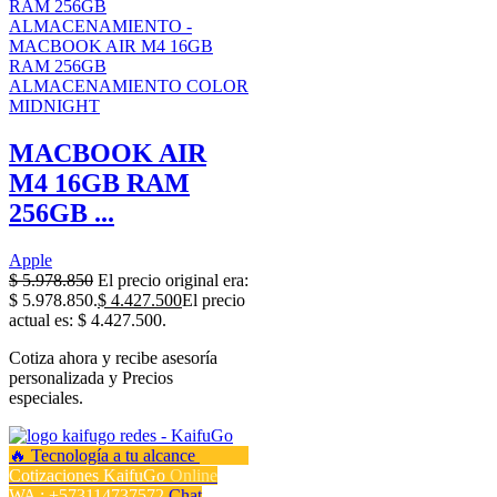
MACBOOK AIR
M4 16GB RAM
256GB ...
Apple
$
5.978.850
El precio original era:
$ 5.978.850.
$
4.427.500
El precio
actual es: $ 4.427.500.
Cotiza ahora y recibe asesoría
personalizada y Precios
especiales.
Cotizaciones KaifuGo
Online
WA : +573114737572
Chat