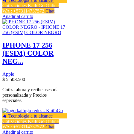
Cotizaciones KaifuGo
Online
WA : +573114737572
Chat
Añadir al carrito
IPHONE 17 256
(ESIM) COLOR
NEG...
Apple
$
5.508.500
Cotiza ahora y recibe asesoría
personalizada y Precios
especiales.
Cotizaciones KaifuGo
Online
WA : +573114737572
Chat
Añadir al carrito