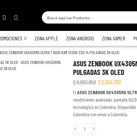
ROMOCIONES
ZONA APPLE
ZONA ANDROID
ZONA GAMER
P
ASUS ZENBOOK UX4305MA ULTRA 7 16GB RAM 512GB SSD 14 PULGADAS 3K OLED
ASUS ZENBOOK UX4305M
PULGADAS 3K OLED
$
6.093.850
$
5.034.700
El
ASUS ZENBOOK UX4305MA ULTRA
rendimiento avanzado, pantalla OLED
tecnológico en Colombia. Disponible 
Colombia con envío a Colombia.