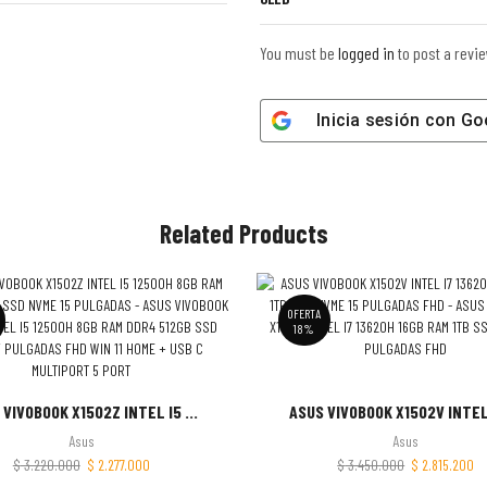
You must be
logged in
to post a revie
Inicia sesión con
Go
Related Products
OFERTA
18%
 VIVOBOOK X1502Z INTEL I5 ...
ASUS VIVOBOOK X1502V INTEL I
Asus
Asus
$
3.220.000
$
2.277.000
$
3.450.000
$
2.815.200