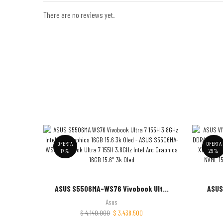
There are no reviews yet.
OFERTA
OFERTA
17%
29%
ASUS S5506MA-WS76 Vivobook Ult...
ASUS
Asus
$
4.140.000
$
3.438.500