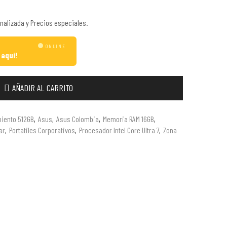
nalizada y Precios especiales.
ONLINE
 aquí!
AÑADIR AL CARRITO
iento 512GB
,
Asus
,
Asus Colombia
,
Memoria RAM 16GB
,
ar
,
Portatiles Corporativos
,
Procesador Intel Core Ultra 7
,
Zona