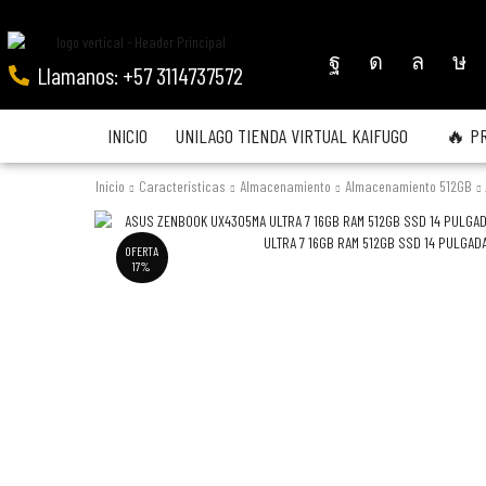
Llamanos: +57 3114737572
INICIO
UNILAGO TIENDA VIRTUAL KAIFUGO
🔥 P
Inicio
Características
Almacenamiento
Almacenamiento 512GB
OFERTA
17%