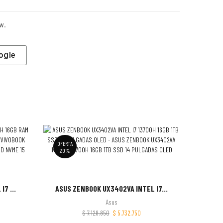
w.
ogle
OFERTA
OFERTA
20%
23%
7 ...
ASUS ZENBOOK UX3402VA INTEL I7...
AS
Asus
$
7.128.850
$
5.732.750