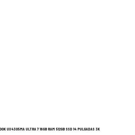
OOK UX4305MA ULTRA 7 16GB RAM 512GB SSD 14 PULGADAS 3K