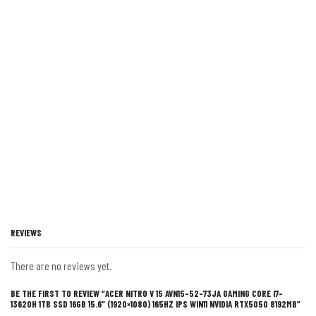
REVIEWS
There are no reviews yet.
BE THE FIRST TO REVIEW “ACER NITRO V 15 AVN15-52-73JA GAMING CORE I7-
13620H 1TB SSD 16GB 15.6″ (1920×1080) 165HZ IPS WIN11 NVIDIA RTX5050 8192MB”